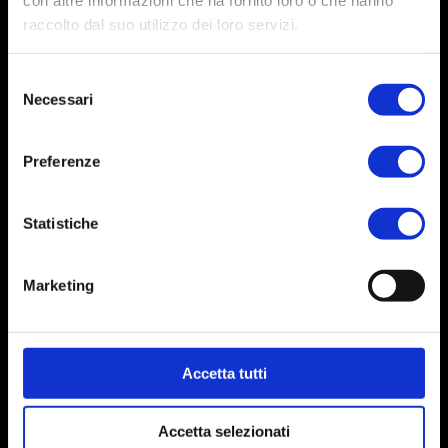
con altre informazioni che ha fornito loro o che hanno
Golf & Eccellenze Agroalimentari Italiane
raccolto dal suo utilizzo dei loro servizi.
via Grandi, 21
01038 Soriano nel Cimino (VT)
Selezione
Italy
Necessari
Tel. 0761 748877
del
Mob. 338 4904441
consenso
e-mail: info@gourmetgolfcup.it
www.gourmetgolfcup.it
Preferenze
Gestione & Management
Statistiche
SCG Business Consulting s.a.s.
P.Iva 01675690562
www.scgconsulting.com
Marketing
Ufficio Stampa
Laura F.
Accetta tutti
Accetta selezionati